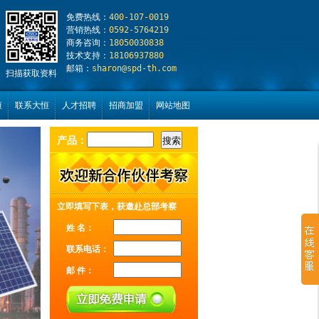
免费热线：
400-107-0019
营销热线：
0592-5764219
商务咨询：
18050030838
技术支持：
18106937880
邮箱：
sharon@spd-th.com
扫描获取资料
恒
联系大恒
人才招聘
招商加盟
网站地图
产品：
立即填写下表，获邀赴总部考察
姓 名：
联系电话：
邮 件：