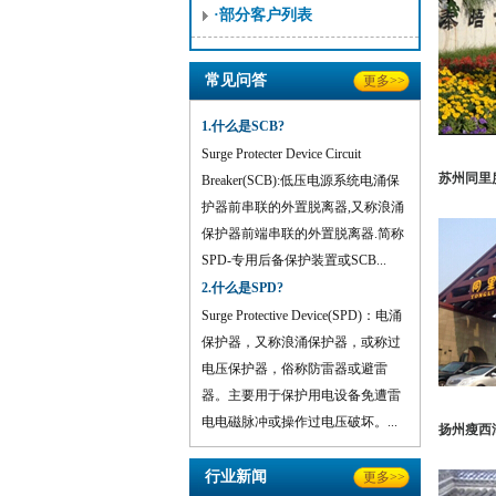
·部分客户列表
常见问答
更多>>
1.什么是SCB?
Surge Protecter Device Circuit
苏州同里
Breaker(SCB):低压电源系统电涌保
护器前串联的外置脱离器,又称浪涌
保护器前端串联的外置脱离器.简称
SPD-专用后备保护装置或SCB...
2.什么是SPD?
Surge Protective Device(SPD)：电涌
保护器，又称浪涌保护器，或称过
电压保护器，俗称防雷器或避雷
器。主要用于保护用电设备免遭雷
电电磁脉冲或操作过电压破坏。...
扬州瘦西
行业新闻
更多>>