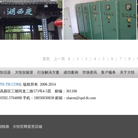
首页
上一页
1
|
2
|
3
|
4
|
5
|
6
|
7
|
8
|
恒仪器
大恒实验室
行业解决方案
成功案例
市场资讯
客户服务
关于大恒
PD-TH.COM
) 版权所有 2008-2014
区三期同龙二路573号4-5层 邮编：361106
2-5764098 手机：18050030838 邮箱：sharon@spd-th.com
国铁路
大恒官网直营店铺