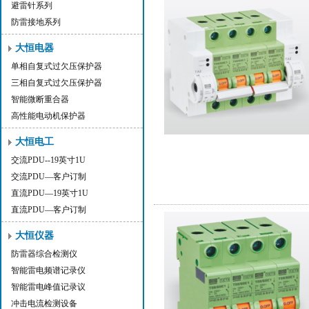
避雷针系列
防雷接地系列
大恒电器
单相自复式过欠压保护器
三相自复式过欠压保护器
智能微断重合器
高性能电动机保护器
大恒电工
交流PDU--19英寸1U
交流PDU—客户订制
直流PDU—19英寸1U
直流PDU—客户订制
大恒仪器
防雷器综合检测仪
智能雷电频谱记录仪
智能雷电峰值记录议
冲击电流检测设备