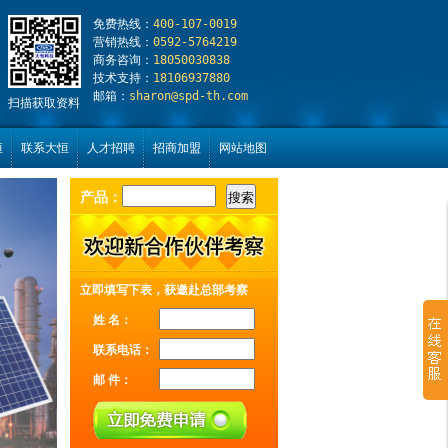
免费热线：
400-107-0019
营销热线：
0592-5764219
商务咨询：
18050030838
技术支持：
18106937880
邮箱：
sharon@spd-th.com
扫描获取资料
恒
联系大恒
人才招聘
招商加盟
网站地图
产品：
立即填写下表，获邀赴总部考察
姓 名：
联系电话：
邮 件：