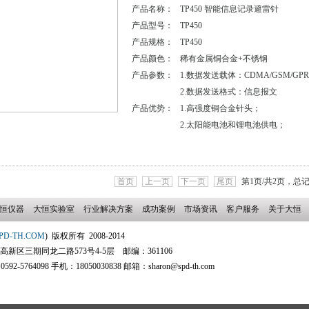
产品名称：
TP450 智能信息记录避雷针
产品型号：
TP450
产品规格：
TP450
产品颜色：
稀有金属铜合金+不锈钢
产品参数：
1.数据发送载体：CDMA/GSM/GPR
2.数据发送格式：信息报文
产品优势：
1.高强度铜合金针头；
2.太阳能电池和锂电池供电；
首页
上一页
下一页
尾页
第
1
页/共
2
页，总
恒仪器
大恒实验室
行业解决方案
成功案例
市场资讯
客户服务
关于大恒
PD-TH.COM
) 版权所有 2008-2014
区三期同龙二路573号4-5层 邮编：361106
2-5764098 手机：18050030838 邮箱：sharon@spd-th.com