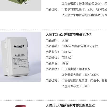
2.采集密度：100MHz(100点/us)，
产品优势：
1.能够对雷电频谱、云闪、地闪电
2.记录仪采用位电荷映射和GPS
大恒 T03-A2 智能雷电峰值记录仪
产品品牌：
大恒
产品名称：
T03-A2 智能雷电峰值记录仪
产品型号：
T03-A2
产品规格：
T03-A2
产品颜色：
白色
产品参数：
1.信号类型：10/350μS
2.测量最大峰值：50KA±20%
产品优势：
1.雷击响应灵敏高度、阀值小、量
2.使用寿命大于三年；
大恒T30A 智能雷电预警系统 单站点