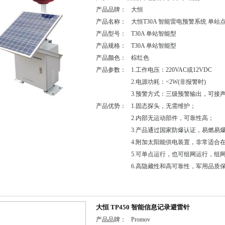
产品品牌：
大恒
产品名称：
大恒T30A 智能雷电预警系统 单站
产品型号：
T30A 单站智能型
产品规格：
T30A 单站智能型
产品颜色：
棕红色
产品参数：
1.工作电压：220VAC或12VDC
2.电源功耗：<2W(非报警时)
3.预警方式：三级预警输出，可接
产品优势：
1.固态探头，无需维护；
2.内部无运动部件，可靠性高；
3.产品通过国家防爆认证，易燃易
4.附加太阳能供电装置，非常适合
5.可单点运行，也可组网运行，组
6.高隐藏性和高可靠性，军用品质
大恒 TP450 智能信息记录避雷针
产品品牌：
Promov